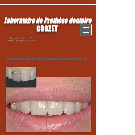
Laboratoire de Prothèse dentaire
CROZET
Mise à jour régulière du site .
Dernière mise à jour
Le 7/05/ 2026
Couronne céramique stratifiée sur chape zircone modélisée en 3d .