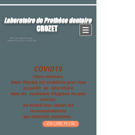
Laboratoire de Prothèse dentaire
CROZET
Mise à jour régulière du site .
Dernière mise à jour
Le 7/05/ 2026
COVID19
Chers visiteurs,
Toute l’équipe est mobilisée pour vous
accueillir au laboratoire
dans les conditions d’hygiène les plus
strictes,
en accord avec toutes les
recommandations
des autorités sanitaires.
EN LIRE PLUS