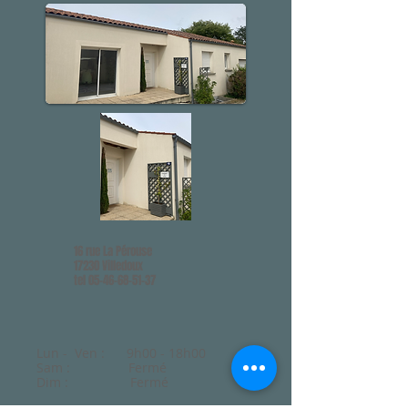
16 rue La Pérouse
17230 Villedoux
tel
05-46-68-51-37
Lun - Ven : 9h00 - 18h00
Sam : Fermé
Dim : Fermé