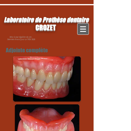
Laboratoire de Prothèse dentaire
CROZET
Mise à jour régulière du site .
Dernière mise à jour
Le 7/05/ 2026
Adjointe complète